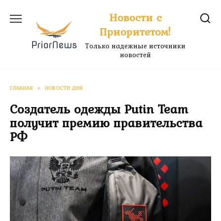
Перейти
Новости с
к
Приоритетом!
содержанию
Только надежные источники
новостей
ГЛАВНАЯ
»
НОВОСТИ ДНЯ
Создатель одежды Putin Team
получит премию правительства
РФ