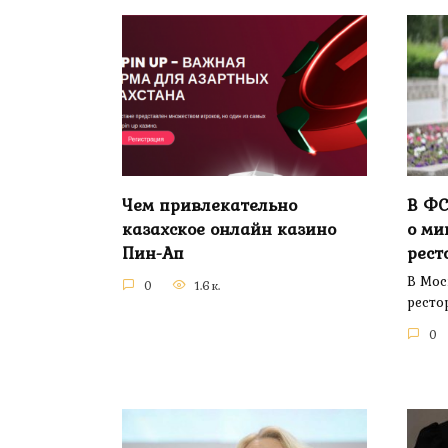
Чем привлекательно
В ФС
казахское онлайн казино
о ми
Пин-Ап
рест
В Мос
0
1.6к.
ресто
0