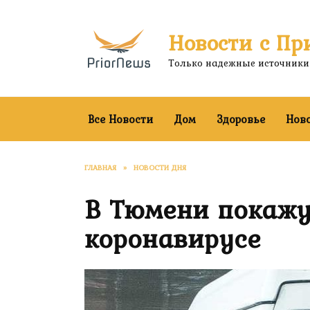
Перейти
к
Новости с Пр
содержанию
Только надежные источники
Все Новости
Дом
Здоровье
Нов
ГЛАВНАЯ
»
НОВОСТИ ДНЯ
В Тюмени покажу
коронавирусе