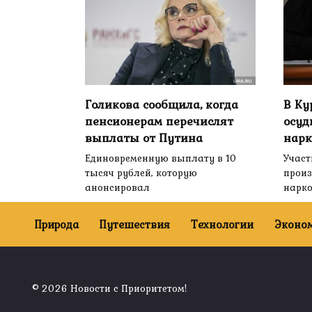
Голикова сообщила, когда
В Ку
пенсионерам перечислят
осуд
выплаты от Путина
нарк
Единовременную выплату в 10
Участ
тысяч рублей, которую
произ
анонсировал
нарк
0
2.2к.
0
Природа
Путешествия
Технологии
Эконо
© 2026 Новости с Приоритетом!