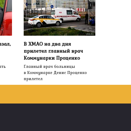
зал,
В ХМАО на два дня
прилетел главный врач
Коммунарки Проценко
ать
Главный врач больницы
в Коммунарке Денис Проценко
прилетел
0
2.6к.