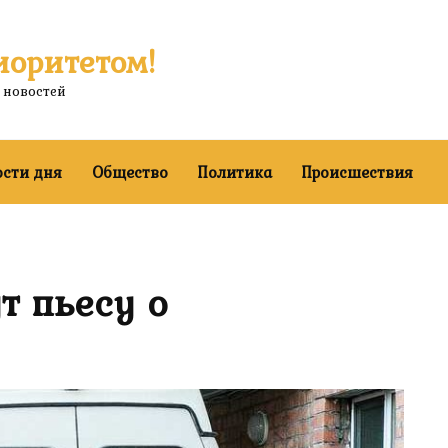
иоритетом!
 новостей
ости дня
Общество
Политика
Происшествия
т пьесу о