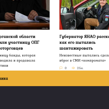
рганской области
Губернатор ЯНАО расска
или участницу ОПГ
как его пытались
оторговцев
шантажировать
ницу банды, которая
Неизвестные пытались сдел
водила и продавала
вброс в СМИ «компромата»
отики
0
2.5к.
2.2к.
мика