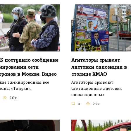
Б поступило сообщение
Агитаторы срывает
нировании сети
листовки оппозиции в
оранов в Москве. Видео
столице ХМАО
кве заминированны все
Агитаторы срывают
раны «Тануки».
агитационные листовки
оппозиционных
2.6к.
0
2.2к.