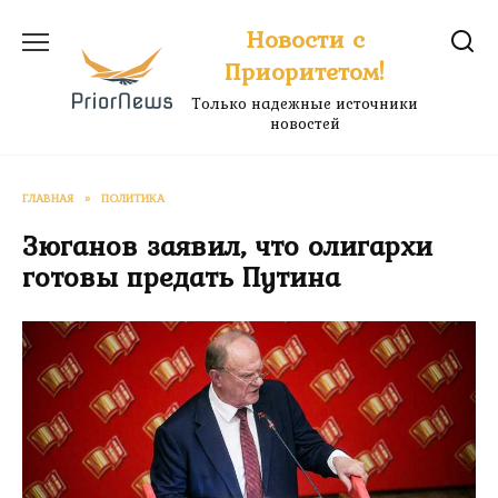
Перейти
Новости с
к
Приоритетом!
содержанию
Только надежные источники
новостей
ГЛАВНАЯ
»
ПОЛИТИКА
Зюганов заявил, что олигархи
готовы предать Путина