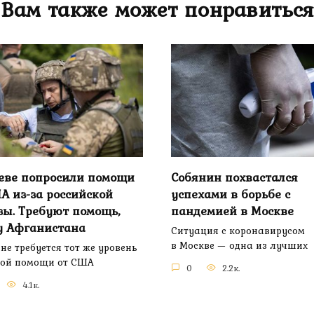
Вам также может понравиться
еве попросили помощи
Собянин похвастался
А из-за российской
успехами в борьбе с
зы. Требуют помощь,
пандемией в Москве
у Афганистана
Ситуация с коронавирусом
в Москве — одна из лучших
не требуется тот же уровень
ной помощи от США
0
2.2к.
4.1к.