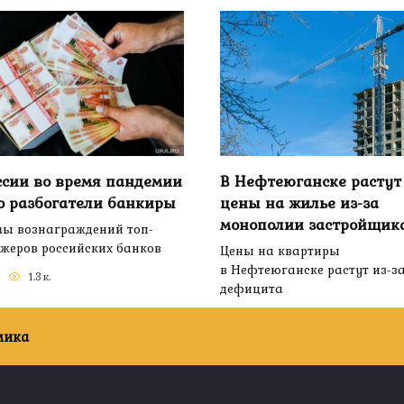
ссии во время пандемии
В Нефтеюганске растут
о разбогатели банкиры
цены на жилье из-за
монополии застройщик
ы вознаграждений топ-
жеров российских банков
Цены на квартиры
в Нефтеюганске растут из-з
1.3к.
дефицита
0
1.2к.
мика