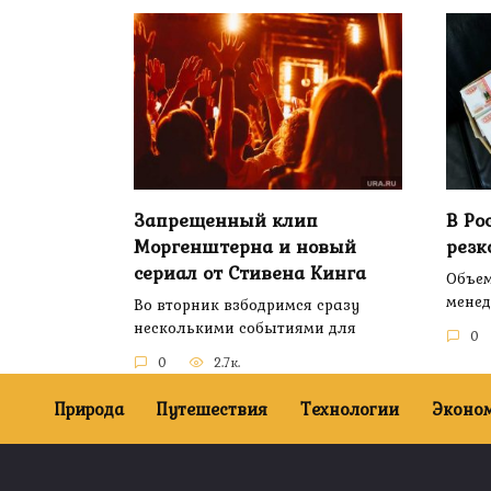
Запрещенный клип
В Ро
Моргенштерна и новый
резк
сериал от Стивена Кинга
Объем
менед
Во вторник взбодримся сразу
несколькими событиями для
0
0
2.7к.
Природа
Путешествия
Технологии
Эконо