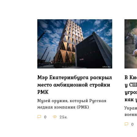
Мэр Екатеринбурга раскрыл
В Ки
место амбициозной стройки
у СШ
РМК
угро
как 
Музей оружия, который Русская
медная компания (РМК)
Украи
воен
0
2.5к.
0