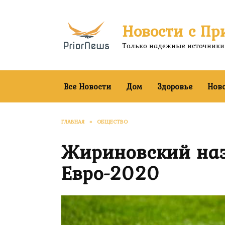
Перейти
к
Новости с Пр
содержанию
Только надежные источники
Все Новости
Дом
Здоровье
Нов
ГЛАВНАЯ
»
ОБЩЕСТВО
Жириновский наз
Евро-2020