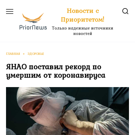
Перейти
Новости с
к
Приоритетом!
содержанию
Только надежные источники
новостей
ГЛАВНАЯ
»
ЗДОРОВЬЕ
ЯНАО поставил рекорд по
умершим от коронавируса