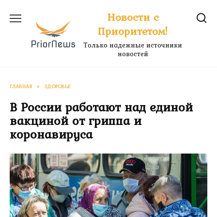
Перейти
Новости с
к
Приоритетом!
содержанию
Только надежные источники
новостей
ГЛАВНАЯ
»
ЗДОРОВЬЕ
В России работают над единой
вакциной от гриппа и
коронавируса