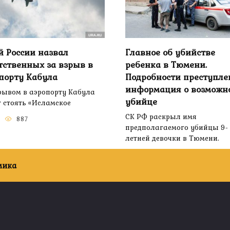
й России назвал
Главное об убийстве
тственных за взрыв в
ребенка в Тюмени.
порту Кабула
Подробности преступле
информация о возможн
рывом в аэропорту Кабула
убийце
 стоять «Исламское
СК РФ раскрыл имя
887
предполагаемого убийцы 9-
летней девочки в Тюмени.
0
895
мика