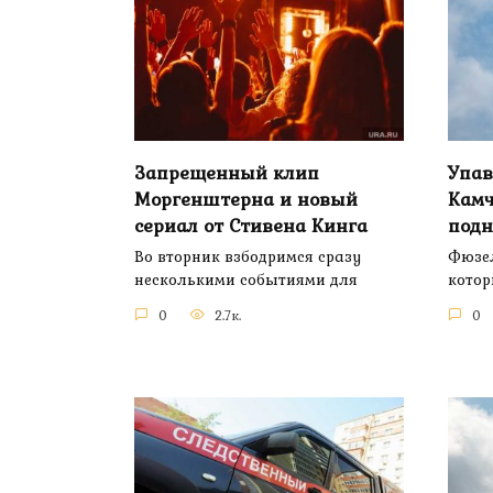
Запрещенный клип
Упав
Моргенштерна и новый
Камч
сериал от Стивена Кинга
подн
Во вторник взбодримся сразу
Фюзел
несколькими событиями для
котор
0
2.7к.
0