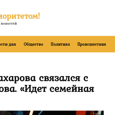
иоритетом!
 новостей
ости дня
Общество
Политика
Происшествия
харова связался с
ва. «Идет семейная