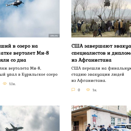
ший в озеро на
США завершают эваку
атке вертолет Ми-8
специалистов и диплом
яли со дна
из Афганистана
яж вертолета Ми-8,
США перешли на финальну
ый упал в Курильское озеро
стадию эвакуации людей
из Афганистана.
1.1к.
0
1к.