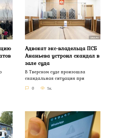
ацию
Адвокат экс-владельца ПСБ
атов
Ананьева устроил скандал в
зале суда
ю
В Тверском суде произошла
скандальная ситуация при
0
1к.