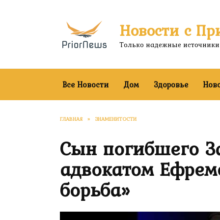
Перейти
к
Новости с Пр
содержанию
Только надежные источники
Все Новости
Дом
Здоровье
Нов
ГЛАВНАЯ
»
ЗНАМЕНИТОСТИ
Сын погибшего За
адвокатом Ефремо
борьба»