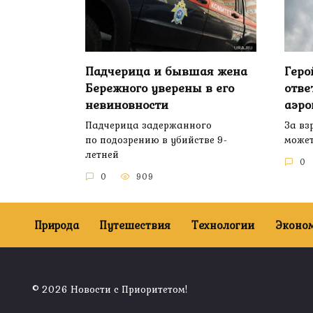
Падчерица и бывшая жена
Геро
Бережного уверены в его
отве
невиновности
аэро
Падчерица задержанного
За вз
по подозрению в убийстве 9-
может
летней
0
0
909
Природа
Путешествия
Технологии
Эконо
© 2026 Новости с Приоритетом!