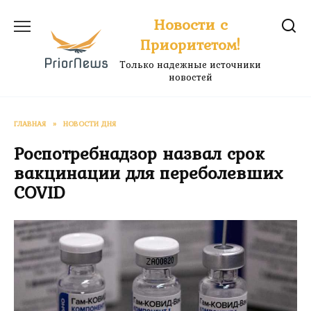
Перейти
Новости с
к
Приоритетом!
содержанию
Только надежные источники
новостей
ГЛАВНАЯ
»
НОВОСТИ ДНЯ
Роспотребнадзор назвал срок
вакцинации для переболевших
COVID