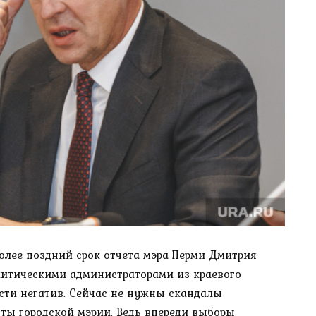
более поздний срок отчета мэра Перми Дмитрия
литическими администраторами из краевого
сти негатив. Сейчас не нужны скандалы
ты городской мэрии. Ведь впереди выборы