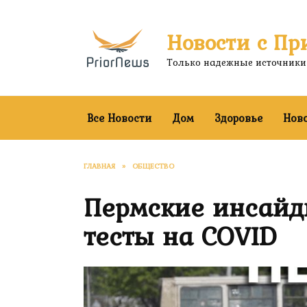
Перейти
к
Новости с Пр
содержанию
Только надежные источники
Все Новости
Дом
Здоровье
Нов
ГЛАВНАЯ
»
ОБЩЕСТВО
Пермские инсайд
тесты на COVID