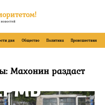
иоритетом!
 новостей
ости дня
Общество
Политика
Происшествия
ы: Махонин раздаст